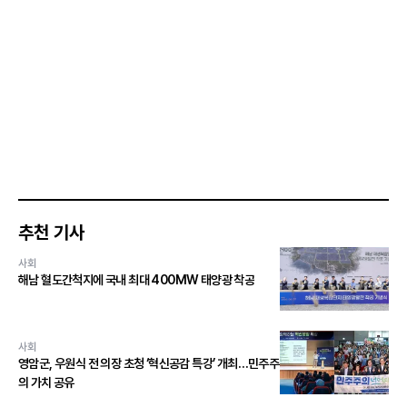
추천 기사
사회
해남 혈도간척지에 국내 최대 400MW 태양광 착공
사회
영암군, 우원식 전 의장 초청 ‘혁신공감 특강’ 개최…민주주
의 가치 공유