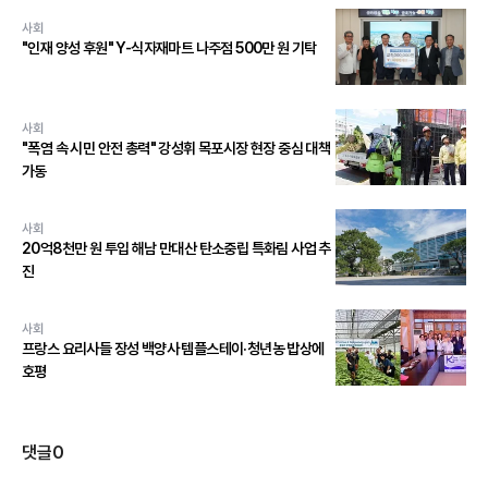
사회
"인재 양성 후원" Y-식자재마트 나주점 500만 원 기탁
사회
"폭염 속 시민 안전 총력" 강성휘 목포시장 현장 중심 대책
가동
사회
20억8천만 원 투입 해남 만대산 탄소중립 특화림 사업 추
진
사회
프랑스 요리사들 장성 백양사 템플스테이·청년농 밥상에
호평
댓글
0