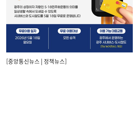
[중앙통신뉴스│정책뉴스]