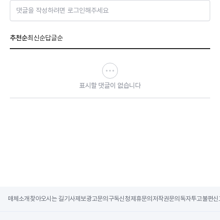
댓글을 작성하려면 로그인해주세요
추천순
최신순
답글순
표시할 댓글이 없습니다
매체소개
찾아오시는 길
기사제보
광고문의
구독신청
제휴문의
저작권문의
독자투고
불편신