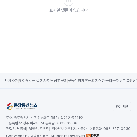
표시할 댓글이 없습니다
매체소개
찾아오시는 길
기사제보
광고문의
구독신청
제휴문의
저작권문의
독자투고
불편신
PC 버전
주소:
광주광역시 남구 천변좌로 552번길21 가동511호
등록번호:
광주 아-0024 등록일: 2008.03.06
편집인:
박종하
발행인:
김영란
청소년보호책임자:
박종하
대표전화:
062-227-0030
RSS
Copy
right by 중앙통신뉴스,
All Rights Reserved.