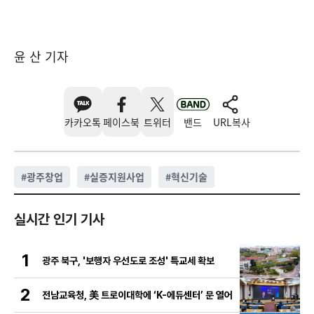
윤 산 기자
카카오톡
페이스북
트위터
밴드
URL복사
#
광주창업
#
실증지원사업
#
혁신기술
실시간 인기 기사
1
광주 북구, '보행자 우선도로 조성' 특교세 확보
2
전남교육청, 美 트로이대학에 ‘K-에듀센터’ 문 열어