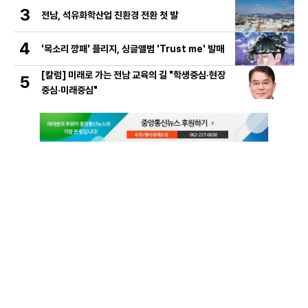
3
전남, 석유화학산업 친환경 전환 첫 발
4
'목소리 깡패' 플리지, 싱글앨범 'Trust me' 발매
[칼럼] 미래로 가는 전남 교육의 길 "학생중심·현장
5
중심·미래중심"