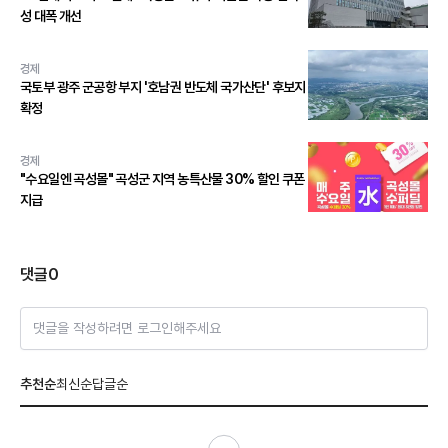
성 대폭 개선
경제
국토부 광주 군공항 부지 '호남권 반도체 국가산단' 후보지
확정
경제
"수요일엔 곡성몰" 곡성군 지역 농특산물 30% 할인 쿠폰
지급
댓글
0
댓글을 작성하려면 로그인해주세요
추천순
최신순
답글순