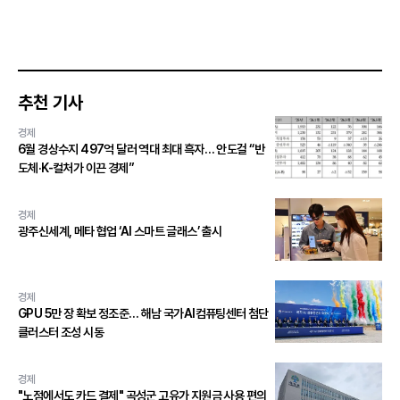
추천 기사
경제
6월 경상수지 497억 달러 역대 최대 흑자… 안도걸 “반
도체·K-컬처가 이끈 경제”
경제
광주신세계, 메타 협업 ‘AI 스마트 글래스’ 출시
경제
GPU 5만 장 확보 정조준… 해남 국가AI컴퓨팅센터 첨단
클러스터 조성 시동
경제
"노점에서도 카드 결제" 곡성군 고유가 지원금 사용 편의