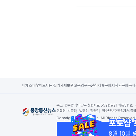
매체소개
찾아오시는 길
기사제보
광고문의
구독신청
제휴문의
저작권문의
독자
주소:
광주광역시 남구 천변좌로 552번길21 가동511호
편집인:
박종하
발행인:
김영란
청소년보호책임자:
박종
Copy
right by 중앙통신뉴스,
All Rights Reserved.