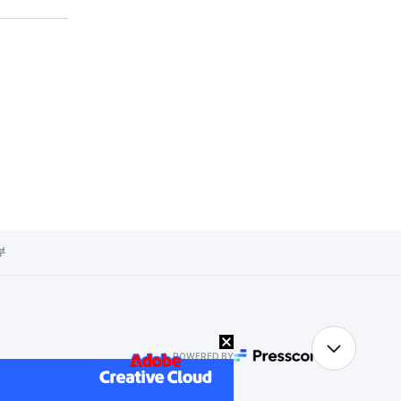
부
POWERED BY