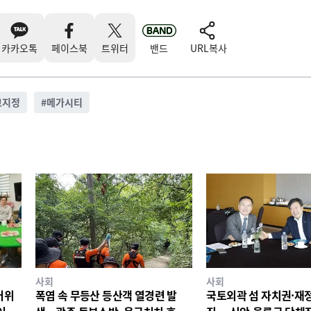
카카오톡
페이스북
트위터
밴드
URL복사
고지정
#
메가시티
사회
사회
더위
폭염 속 무등산 등산객 열경련 발
국토외곽 섬 자치권·재정