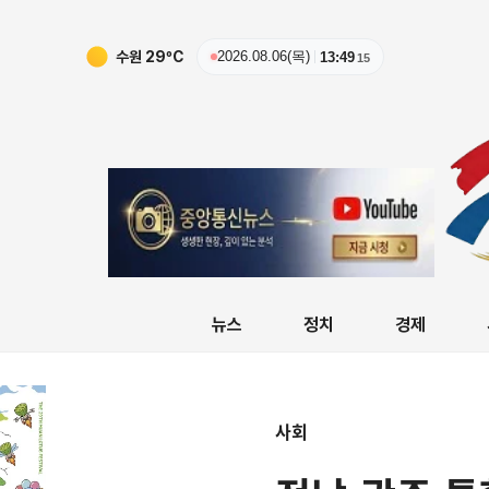
수원
29
ºC
2026.08.06(목)
13:49
16
뉴스
정치
경제
사회