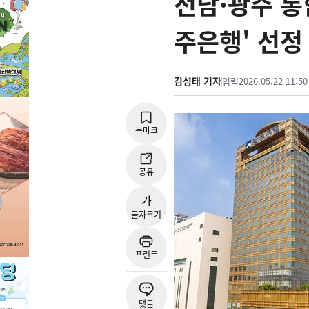
전남·광주 통
주은행' 선정
김성태 기자
입력
2026.05.22 11:50
북마크
공유
가
글자크기
프린트
댓글