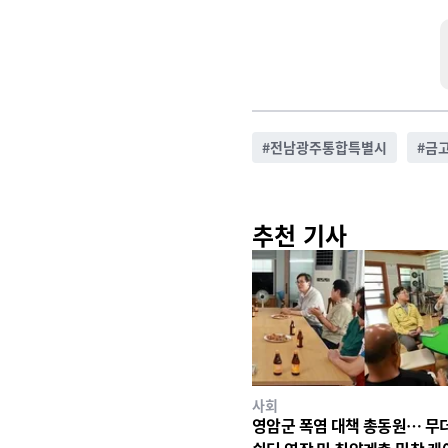
#
전남광주통합특별시
#
금
추천 기사
사회
영암군 폭염 대책 총동원… 무