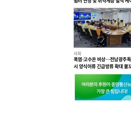
쉼터 연장 및 취약계층 밀착 케
사회
폭염·고수온 비상…전남광주
시 양식어류 긴급방류 확대 물