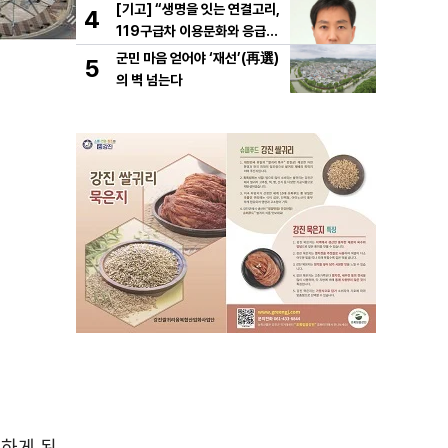
[기고] “생명을 잇는 연결고리,
4
119구급차 이용문화와 응급처
치의 중요성
군민 마음 얻어야 ‘재선’(再選)
5
의 벽 넘는다
당하게 된