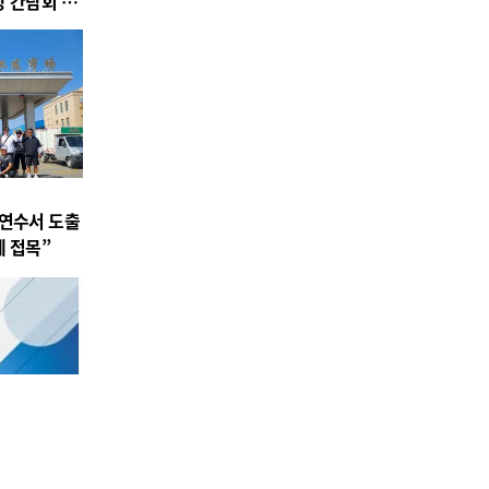
장 간담회 개
 연수서 도출
에 접목”