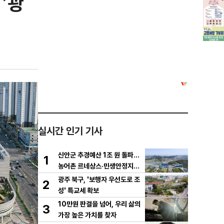
'광
실시간 인기 기사
신안군 추경예산 1조 원 돌파…
1
농어촌 르네상스·민생안정지원
금 집중 편성
광주 북구, '보행자 우선도로 조
2
성' 특교세 확보
10만원 판결을 넘어, 우리 삶의
3
가장 높은 가치를 찾자