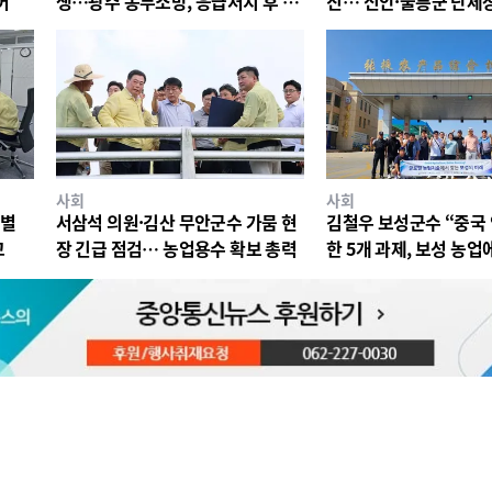
어
생…광주 동부소방, 응급처치 후 병
진… 신안·울릉군 단체
원 이송
최
사회
사회
특별
서삼석 의원·김산 무안군수 가뭄 현
김철우 보성군수 “중국
꼬
장 긴급 점검… 농업용수 확보 총력
한 5개 과제, 보성 농업