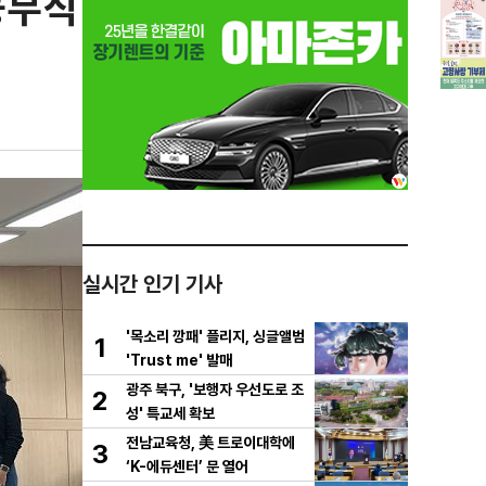
공무직
실시간 인기 기사
'목소리 깡패' 플리지, 싱글앨범
1
'Trust me' 발매
광주 북구, '보행자 우선도로 조
2
성' 특교세 확보
전남교육청, 美 트로이대학에
3
‘K-에듀센터’ 문 열어