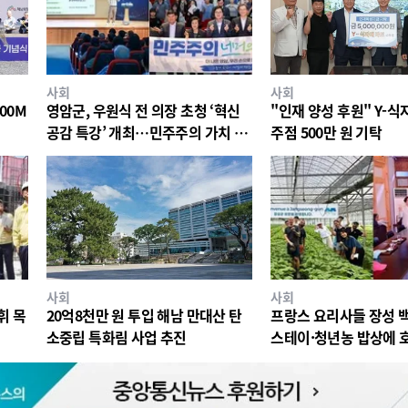
사회
사회
00M
영암군, 우원식 전 의장 초청 ‘혁신
"인재 양성 후원" Y-
공감 특강’ 개최…민주주의 가치 공
주점 500만 원 기탁
유
사회
사회
휘 목
20억8천만 원 투입 해남 만대산 탄
프랑스 요리사들 장성 
소중립 특화림 사업 추진
스테이·청년농 밥상에 