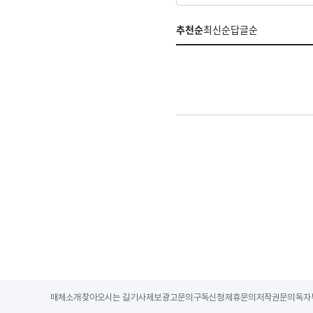
추천순
최신순
답글순
매체소개
찾아오시는 길
기사제보
광고문의
구독신청
제휴문의
저작권문의
독자