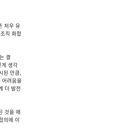
존 처우 유
 조직 화합
는 결
깊게 생각
시된 만큼,
나 어려움을
계 더 발전
된 것을 매
합의에 이