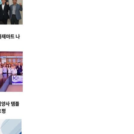
식자재마트 나
백양사 템플
호평