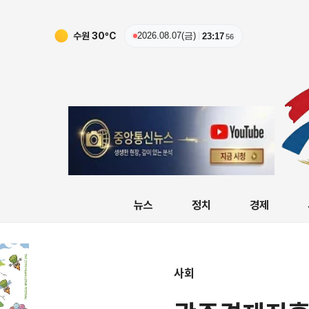
수원
30
ºC
2026.08.07(금)
23:17
56
뉴스
정치
경제
사회