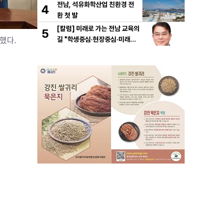
전남, 석유화학산업 친환경 전
4
환 첫 발
[칼럼] 미래로 가는 전남 교육의
5
했다.
길 "학생중심·현장중심·미래중
심"