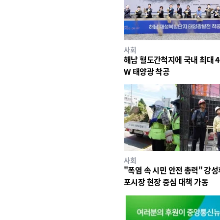
사회
해남 혈도간척지에 국내 최대 4
W 태양광 착공
사회
"폭염 속 시민 안전 총력" 강성
포시장 현장 중심 대책 가동