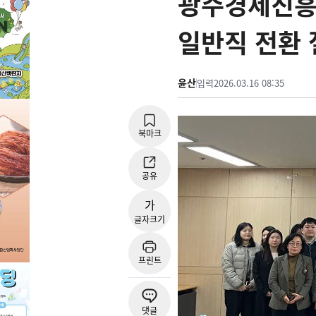
광주경제진흥
일반직 전환 
윤산
입력
2026.03.16 08:35
북마크
공유
가
글자크기
프린트
댓글