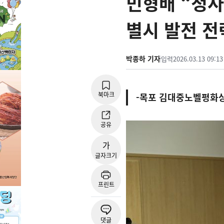
민형배 “청
별시 발전 전
박종하 기자
입력
2026.03.13 09:13
북마크
-목포 김대중노벨평화상
공유
가
글자크기
프린트
댓글