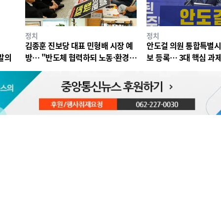
정치
정치
김종훈 진보당 대표 민형배 시장 예
안도걸 의원 통합특별
표발의
방… "반도체 협력하되 노동·환경
보 등록… 3대 핵심 과
권 지켜야"