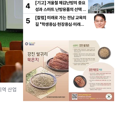
[기고] 겨울철 체감난방의 중요
4
성과 스마트 난방용품의 선택 기
준
[칼럼] 미래로 가는 전남 교육의
5
길 "학생중심·현장중심·미래중
심"
지역 산업