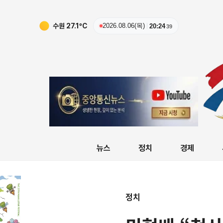
수원
27.1
ºC
2026.08.06(목)
20:24
40
뉴스
정치
경제
정치