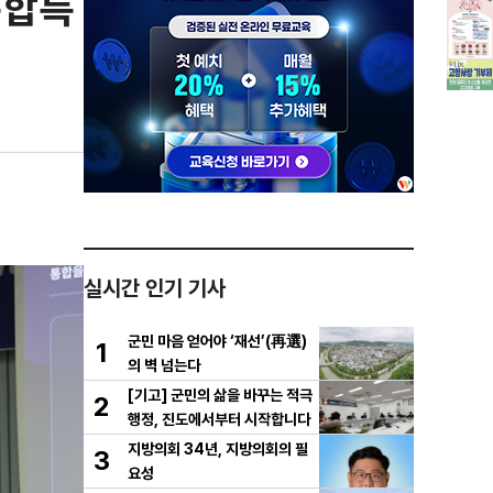
통합특
실시간 인기 기사
군민 마음 얻어야 ‘재선’(再選)
1
의 벽 넘는다
[기고] 군민의 삶을 바꾸는 적극
2
행정, 진도에서부터 시작합니다
지방의회 34년, 지방의회의 필
3
요성