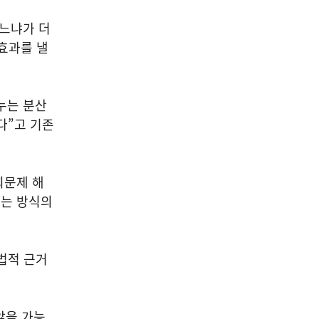
오느냐가 더
효과를 낼
누는 분산
다”고 기존
회문제 해
하는 방식의
법적 근거
않을 가능