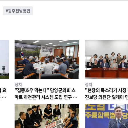
#
광주전남통합
정치
정치
 요
"집중호우 막는다" 담양군의회 스
"현장의 목소리가 시정
 압
마트 하천관리 시스템 도입 연구 착
진보당 의원단 릴레이 
수.