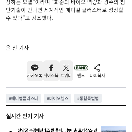
장하는 모델”이라며 “화순의 바이오 역량과 광주의 첨
단기술이 만나면 세계적인 메디컬 클러스터로 성장할
수 있다”고 강조했다.
윤 산 기자
카카오톡
페이스북
트위터
밴드
URL복사
#
메디컬클러스터
#
바이오헬스
#
통합특별법
실시간 인기 기사
신안군 추경예산 1조 원 돌파… 농어촌 르네상스·민