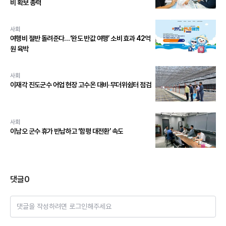
비 확보 총력
사회
여행비 절반 돌려준다…‘완도 반값 여행’ 소비 효과 42억
원 육박
사회
이재각 진도군수 어업 현장 고수온 대비·무더위쉼터 점검
사회
이남오 군수 휴가 반납하고 ‘함평 대전환’ 속도
댓글
0
댓글을 작성하려면 로그인해주세요