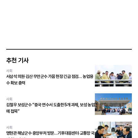
추천 기사
사회
서삼석 의원·김산 무안군수 가뭄 현장 긴급 점검… 농업용
수 확보 총력
사회
김철우 보성군수 “중국 연수서 도출한 5개 과제, 보성 농업
에 접목”
사회
명현관 해남군수 중앙부처 방문…기후대응센터·교통망 국