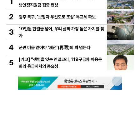
1
생안정지원금 집중 편성
2
광주 북구, '보행자 우선도로 조성' 특교세 확보
10만원 판결을 넘어, 우리 삶의 가장 높은 가치를 찾
3
자
4
군민 마음 얻어야 ‘재선’(再選)의 벽 넘는다
[기고] “생명을 잇는 연결고리, 119구급차 이용문
5
화와 응급처치의 중요성