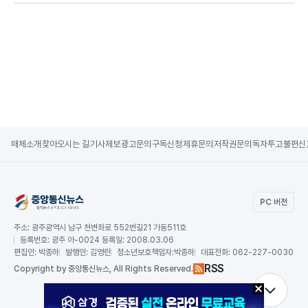
매체소개
찾아오시는 길
기사제보
광고문의
구독신청
제휴문의
저작권문의
독자투고
불편신
PC 버전
주소:
광주광역시 남구 천변좌로 552번길21 가동511호
등록번호:
광주 아-0024 등록일: 2008.03.06
편집인:
박종하
발행인:
김영란
청소년보호책임자:
박종하
대표전화:
062-227-0030
RSS
Copy
right by 중앙통신뉴스,
All Rights Reserved.