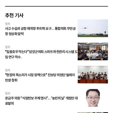
추천 기사
정치
사고 수습과 공항 재개항 투트랙 요구… 통합의회 무안공
항 정상화 압박
정치
"집중호우 막는다" 담양군의회 스마트 하천관리 시스템 도
입 연구 착수.
정치
"현장의 목소리가 시정 정책으로" 진보당 의원단 릴레이
민생 청취
정치
문금주 의원 “식량안보 주체 명시”… '농민의 날' 개정안 대
표발의