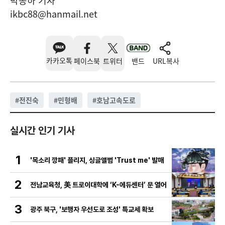
박종하 기자
ikbc88@hanmail.net
카카오톡
페이스북
트위터
밴드
URL복사
#
전진숙
#
민형배
#
호남고속도로
실시간 인기 기사
1
'목소리 깡패' 플리지, 싱글앨범 'Trust me' 발매
2
전남교육청, 美 트로이대학에 ‘K-에듀센터’ 문 열어
3
광주 북구, '보행자 우선도로 조성' 특교세 확보