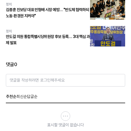
정치
김종훈 진보당 대표 민형배 시장 예방… "반도체 협력하되
노동·환경권 지켜야"
정치
안도걸 의원 통합특별시당위원장 후보 등록… 3대 핵심 과
제 발표
댓글
0
댓글을 작성하려면 로그인해주세요
추천순
최신순
답글순
표시할 댓글이 없습니다