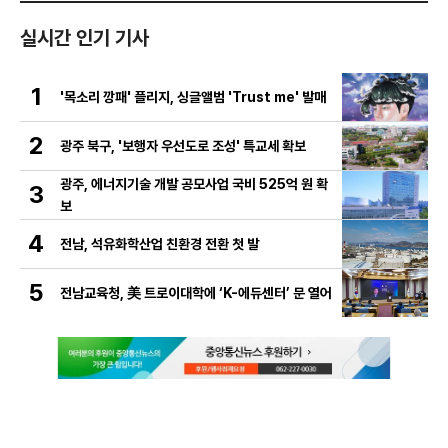
실시간 인기 기사
1
'목소리 깡패' 플리지, 싱글앨범 'Trust me' 발매
2
광주 북구, '보행자 우선도로 조성' 특교세 확보
광주, 에너지기술 개발 공모사업 국비 525억 원 확
3
보
4
전남, 석유화학산업 친환경 전환 첫 발
5
전남교육청, 美 트로이대학에 ‘K-에듀센터’ 문 열어