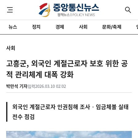
뉴스
정치
경제
사회
문화/축제
사회
고흥군, 외국인 계절근로자 보호 위한 공
적 관리체계 대폭 강화
박만석 기자
입력
2026.03.10 02:02
외국인 계절근로자 인권침해 조사‧임금체불 실태
전수 점검