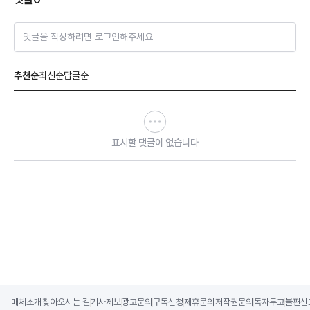
댓글을 작성하려면 로그인해주세요
추천순
최신순
답글순
표시할 댓글이 없습니다
매체소개
찾아오시는 길
기사제보
광고문의
구독신청
제휴문의
저작권문의
독자투고
불편신