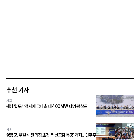
추천 기사
사회
해남 혈도간척지에 국내 최대 400MW 태양광 착공
사회
영암군, 우원식 전 의장 초청 ‘혁신공감 특강’ 개최…민주주