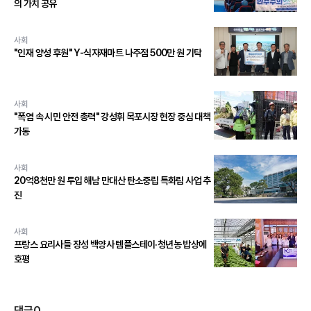
의 가치 공유
사회
"인재 양성 후원" Y-식자재마트 나주점 500만 원 기탁
사회
"폭염 속 시민 안전 총력" 강성휘 목포시장 현장 중심 대책
가동
사회
20억8천만 원 투입 해남 만대산 탄소중립 특화림 사업 추
진
사회
프랑스 요리사들 장성 백양사 템플스테이·청년농 밥상에
호평
댓글
0