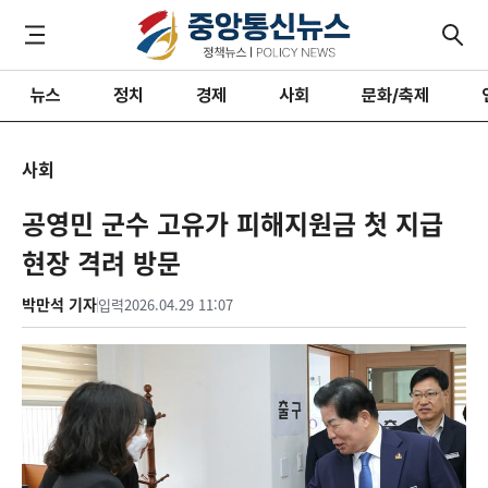
뉴스
정치
경제
사회
문화/축제
사회
공영민 군수 고유가 피해지원금 첫 지급
현장 격려 방문
박만석 기자
입력
2026.04.29 11:07