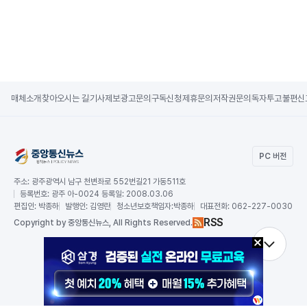
매체소개
찾아오시는 길
기사제보
광고문의
구독신청
제휴문의
저작권문의
독자투고
불편신
PC 버전
주소:
광주광역시 남구 천변좌로 552번길21 가동511호
등록번호:
광주 아-0024 등록일: 2008.03.06
편집인:
박종하
발행인:
김영란
청소년보호책임자:
박종하
대표전화:
062-227-0030
RSS
Copy
right by 중앙통신뉴스,
All Rights Reserved.