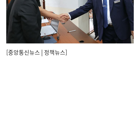
[중앙통신뉴스│정책뉴스]