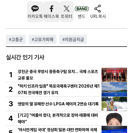
카카오톡
페이스북
트위터
밴드
URL복사
#
고흥군
#
고유가피해
#
지원금지급
실시간 인기 기사
강진군 중국 푸양시 중등축구팀 유치… 국제 스포츠
1
교류 물꼬
"하키 인프라 입증" 목포국제축구센터 2026년 제1
2
07회 전국체전 경기 유치
3
영암의 딸 유해란 선수 LPGA 메이저 2연승 대기록
[기고] “여름이 왔다, 본격적으로 장마·태풍에 대비
4
해야”
'아시안게임 국대' 정상희 일본·대만 연파하며 국제
5