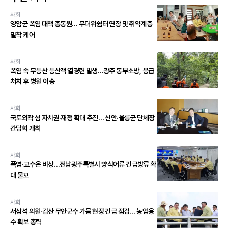
사회
영암군 폭염 대책 총동원… 무더위쉼터 연장 및 취약계층
밀착 케어
사회
폭염 속 무등산 등산객 열경련 발생…광주 동부소방, 응급
처치 후 병원 이송
사회
국토외곽 섬 자치권·재정 확대 추진… 신안·울릉군 단체장
간담회 개최
사회
폭염·고수온 비상…전남광주특별시 양식어류 긴급방류 확
대 물꼬
사회
서삼석 의원·김산 무안군수 가뭄 현장 긴급 점검… 농업용
수 확보 총력