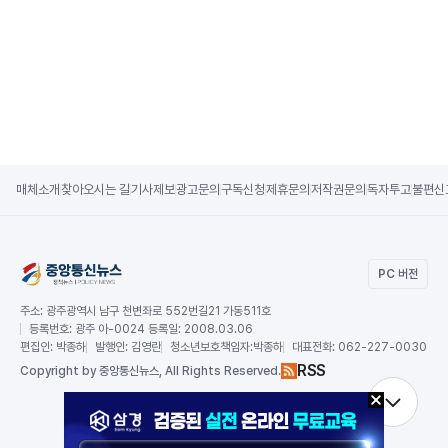
매체소개
찾아오시는 길
기사제보
광고문의
구독신청
제휴문의
저작권문의
독자투고
불편신
PC 버전
주소:
광주광역시 남구 천변좌로 552번길21 가동511호
등록번호:
광주 아-0024 등록일: 2008.03.06
편집인:
박종하
발행인:
김영란
청소년보호책임자:
박종하
대표전화:
062-227-0030
RSS
Copy
right by 중앙통신뉴스,
All Rights Reserved.