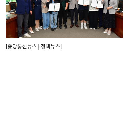
[중앙통신뉴스│정책뉴스]