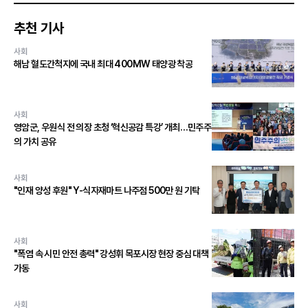
추천 기사
사회
해남 혈도간척지에 국내 최대 400MW 태양광 착공
사회
영암군, 우원식 전 의장 초청 ‘혁신공감 특강’ 개최…민주주
의 가치 공유
사회
"인재 양성 후원" Y-식자재마트 나주점 500만 원 기탁
사회
"폭염 속 시민 안전 총력" 강성휘 목포시장 현장 중심 대책
가동
사회