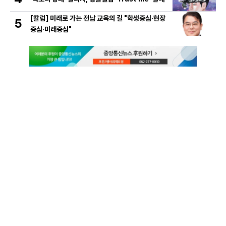
[칼럼] 미래로 가는 전남 교육의 길 "학생중심·현장
5
중심·미래중심"