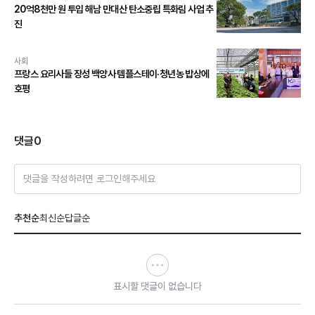
20억8천만 원 투입 해남 만대산 탄소중립 특화림 사업 추
진
사회
프랑스 요리사들 장성 백양사 템플스테이·청년농 밥상에
호평
댓글
0
댓글을 작성하려면 로그인해주세요
추천순
최신순
답글순
표시할 댓글이 없습니다