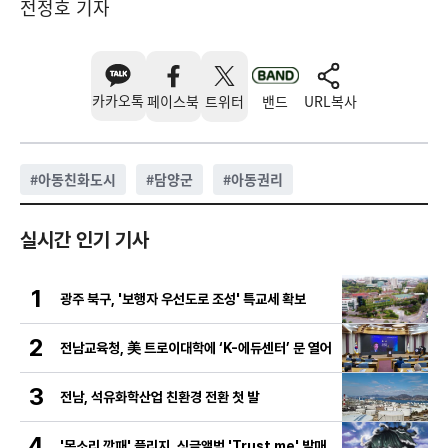
전정호 기자
카카오톡
페이스북
트위터
밴드
URL복사
#
아동친화도시
#
담양군
#
아동권리
실시간 인기 기사
1
광주 북구, '보행자 우선도로 조성' 특교세 확보
2
전남교육청, 美 트로이대학에 ‘K-에듀센터’ 문 열어
3
전남, 석유화학산업 친환경 전환 첫 발
4
'목소리 깡패' 플리지, 싱글앨범 'Trust me' 발매