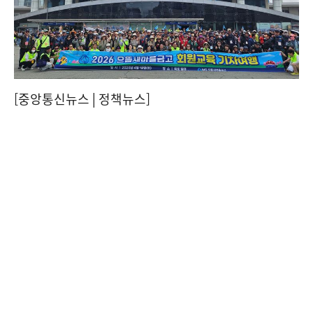
[중앙통신뉴스│정책뉴스]