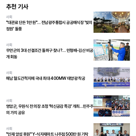
추천 기사
사회
"대관료 단돈 1만 원"… 전남광주통합시 공공예식장 '빛의
정원' 돌풍
사회
무안군의 3대 선결조건 돌파구 찾나?… 민형배-김산 비공
개 회동
사회
해남 혈도간척지에 국내 최대 400MW 태양광 착공
사회
영암군, 우원식 전 의장 초청 ‘혁신공감 특강’ 개최…민주주
의 가치 공유
사회
"인재 양성 후원" Y-식자재마트 나주점 500만 원 기탁