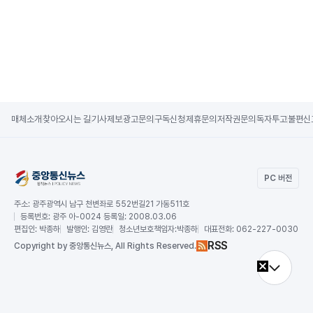
매체소개
찾아오시는 길
기사제보
광고문의
구독신청
제휴문의
저작권문의
독자투고
불편신
PC 버전
주소:
광주광역시 남구 천변좌로 552번길21 가동511호
등록번호:
광주 아-0024 등록일: 2008.03.06
편집인:
박종하
발행인:
김영란
청소년보호책임자:
박종하
대표전화:
062-227-0030
RSS
Copy
right by 중앙통신뉴스,
All Rights Reserved.