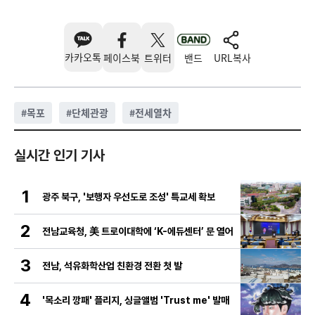
카카오톡
페이스북
트위터
밴드
URL복사
#
목포
#
단체관광
#
전세열차
실시간 인기 기사
1
광주 북구, '보행자 우선도로 조성' 특교세 확보
2
전남교육청, 美 트로이대학에 ‘K-에듀센터’ 문 열어
3
전남, 석유화학산업 친환경 전환 첫 발
4
'목소리 깡패' 플리지, 싱글앨범 'Trust me' 발매