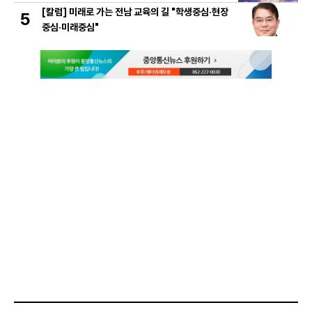
[칼럼] 미래로 가는 전남 교육의 길 "학생중심·현장
5
중심·미래중심"