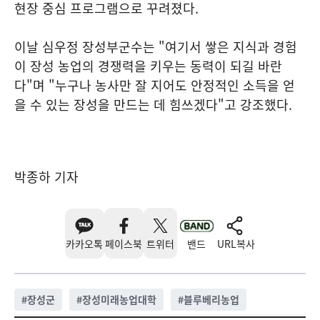
현장 중심 프로그램으로 꾸려졌다.
이날 심우정 장성부군수는 "여기서 쌓은 지식과 경험
이 장성 농업의 경쟁력을 키우는 동력이 되길 바란
다"며 "누구나 농사만 잘 지어도 안정적인 소득을 얻
을 수 있는 장성을 만드는 데 힘쓰겠다"고 강조했다.
박종하 기자
카카오톡
페이스북
트위터
밴드
URL복사
#
장성군
#
장성미래농업대학
#
블루베리농업