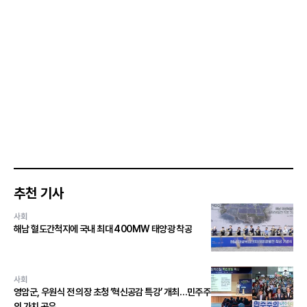
추천 기사
사회
해남 혈도간척지에 국내 최대 400MW 태양광 착공
사회
영암군, 우원식 전 의장 초청 ‘혁신공감 특강’ 개최…민주주
의 가치 공유