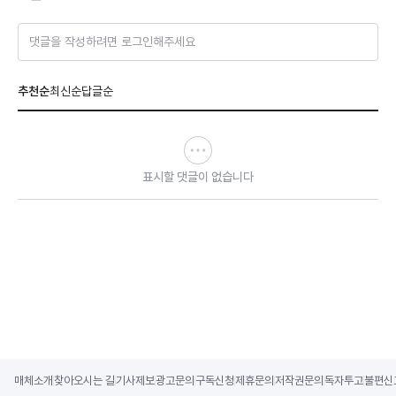
댓글을 작성하려면 로그인해주세요
추천순
최신순
답글순
표시할 댓글이 없습니다
매체소개
찾아오시는 길
기사제보
광고문의
구독신청
제휴문의
저작권문의
독자투고
불편신