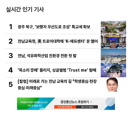
실시간 인기 기사
1
광주 북구, '보행자 우선도로 조성' 특교세 확보
2
전남교육청, 美 트로이대학에 ‘K-에듀센터’ 문 열어
3
전남, 석유화학산업 친환경 전환 첫 발
4
'목소리 깡패' 플리지, 싱글앨범 'Trust me' 발매
[칼럼] 미래로 가는 전남 교육의 길 "학생중심·현장
5
중심·미래중심"