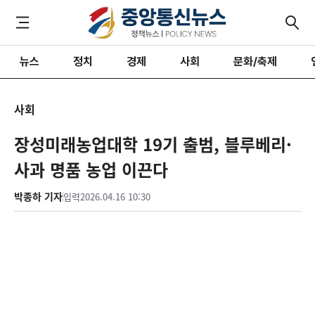
뉴스
정치
경제
사회
문화/축제
사회
장성미래농업대학 19기 출범, 블루베리·
사과 명품 농업 이끈다
박종하 기자
입력
2026.04.16 10:30