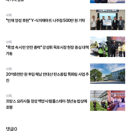
사회
"인재 양성 후원" Y-식자재마트 나주점 500만 원 기탁
사회
"폭염 속 시민 안전 총력" 강성휘 목포시장 현장 중심 대책
가동
사회
20억8천만 원 투입 해남 만대산 탄소중립 특화림 사업 추
진
사회
프랑스 요리사들 장성 백양사 템플스테이·청년농 밥상에
호평
댓글
0