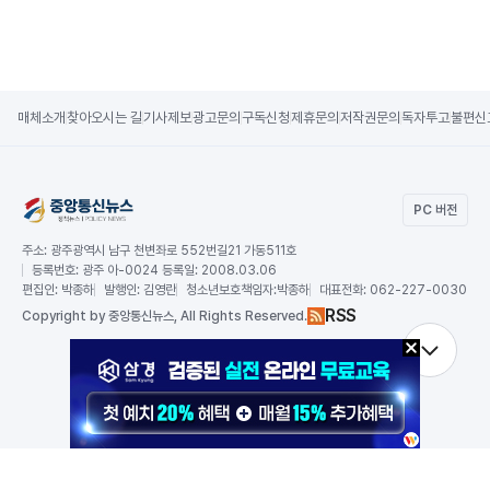
매체소개
찾아오시는 길
기사제보
광고문의
구독신청
제휴문의
저작권문의
독자투고
불편신
PC 버전
주소:
광주광역시 남구 천변좌로 552번길21 가동511호
등록번호:
광주 아-0024 등록일: 2008.03.06
편집인:
박종하
발행인:
김영란
청소년보호책임자:
박종하
대표전화:
062-227-0030
RSS
Copy
right by 중앙통신뉴스,
All Rights Reserved.