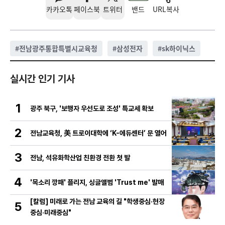
카카오톡
페이스북
트위터
밴드
URL복사
#
전남광주통합특별시교육청
#
삼성전자
#
sk하이닉스
실시간 인기 기사
1
광주 북구, '보행자 우선도로 조성' 특교세 확보
2
전남교육청, 美 트로이대학에 ‘K-에듀센터’ 문 열어
3
전남, 석유화학산업 친환경 전환 첫 발
4
'목소리 깡패' 플리지, 싱글앨범 'Trust me' 발매
[칼럼] 미래로 가는 전남 교육의 길 "학생중심·현장
5
중심·미래중심"