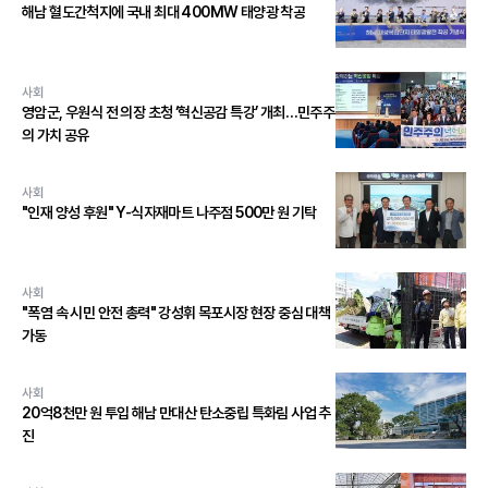
해남 혈도간척지에 국내 최대 400MW 태양광 착공
사회
영암군, 우원식 전 의장 초청 ‘혁신공감 특강’ 개최…민주주
의 가치 공유
사회
"인재 양성 후원" Y-식자재마트 나주점 500만 원 기탁
사회
"폭염 속 시민 안전 총력" 강성휘 목포시장 현장 중심 대책
가동
사회
20억8천만 원 투입 해남 만대산 탄소중립 특화림 사업 추
진