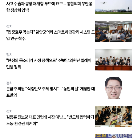
사고 수습과 공항 재개항 투트랙 요구… 통합의회 무안공
항 정상화 압박
정치
"집중호우 막는다" 담양군의회 스마트 하천관리 시스템 도
입 연구 착수.
정치
"현장의 목소리가 시정 정책으로" 진보당 의원단 릴레이
민생 청취
정치
문금주 의원 “식량안보 주체 명시”… '농민의 날' 개정안 대
표발의
정치
김종훈 진보당 대표 민형배 시장 예방… "반도체 협력하되
노동·환경권 지켜야"