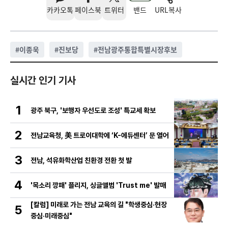
카카오톡
페이스북
트위터
밴드
URL복사
#
이종욱
#
진보당
#
전남광주통합특별시장후보
실시간 인기 기사
1
광주 북구, '보행자 우선도로 조성' 특교세 확보
2
전남교육청, 美 트로이대학에 ‘K-에듀센터’ 문 열어
3
전남, 석유화학산업 친환경 전환 첫 발
4
'목소리 깡패' 플리지, 싱글앨범 'Trust me' 발매
[칼럼] 미래로 가는 전남 교육의 길 "학생중심·현장
5
중심·미래중심"