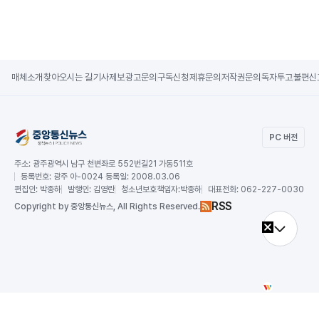
매체소개
찾아오시는 길
기사제보
광고문의
구독신청
제휴문의
저작권문의
독자투고
불편신
PC 버전
주소:
광주광역시 남구 천변좌로 552번길21 가동511호
등록번호:
광주 아-0024 등록일: 2008.03.06
편집인:
박종하
발행인:
김영란
청소년보호책임자:
박종하
대표전화:
062-227-0030
RSS
Copy
right by 중앙통신뉴스,
All Rights Reserved.