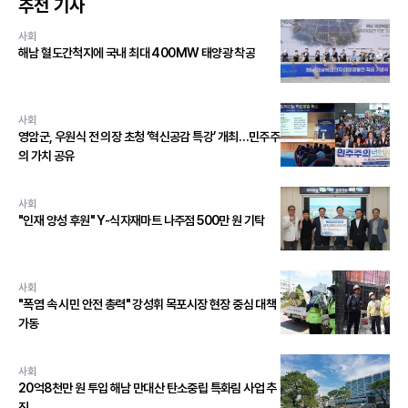
추천 기사
사회
해남 혈도간척지에 국내 최대 400MW 태양광 착공
사회
영암군, 우원식 전 의장 초청 ‘혁신공감 특강’ 개최…민주주
의 가치 공유
사회
"인재 양성 후원" Y-식자재마트 나주점 500만 원 기탁
사회
"폭염 속 시민 안전 총력" 강성휘 목포시장 현장 중심 대책
가동
사회
20억8천만 원 투입 해남 만대산 탄소중립 특화림 사업 추
진