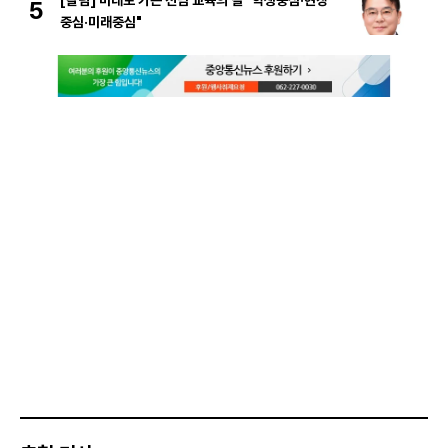
[칼럼] 미래로 가는 전남 교육의 길 "학생중심·현장
5
중심·미래중심"