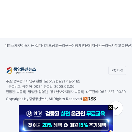
매체소개
찾아오시는 길
기사제보
광고문의
구독신청
제휴문의
저작권문의
독자투고
불편신
PC 버전
주소:
광주광역시 남구 천변좌로 552번길21 가동511호
등록번호:
광주 아-0024 등록일: 2008.03.06
편집인:
박종하
발행인:
김영란
청소년보호책임자:
박종하
대표전화:
062-227-0030
RSS
Copy
right by 중앙통신뉴스,
All Rights Reserved.