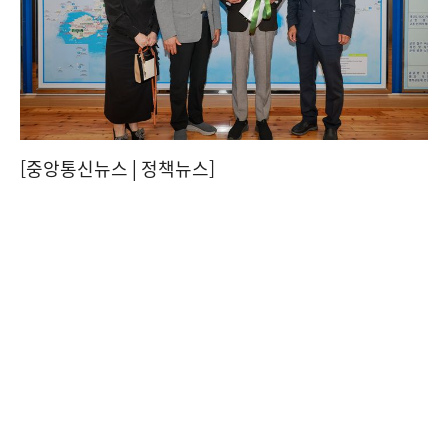
[중앙통신뉴스│정책뉴스]