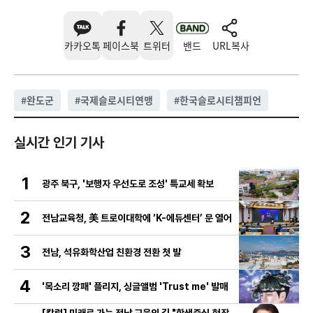
카카오톡
페이스북
트위터
밴드
URL복사
#
완도군
#
국제슬로시티연맹
#
한국슬로시티챔피언
실시간 인기 기사
1
광주 북구, '보행자 우선도로 조성' 특교세 확보
2
전남교육청, 美 트로이대학에 ‘K-에듀센터’ 문 열어
3
전남, 석유화학산업 친환경 전환 첫 발
4
'목소리 깡패' 플리지, 싱글앨범 'Trust me' 발매