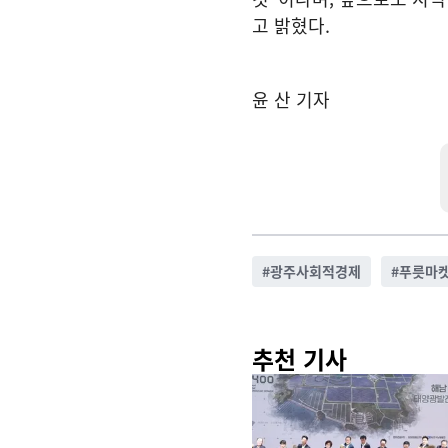
고 밝혔다.
윤 산 기자
#
광주사회적경제
#
푸릇마
추천 기사