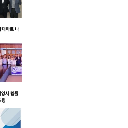
식자재마트 나
백양사 템플
호평