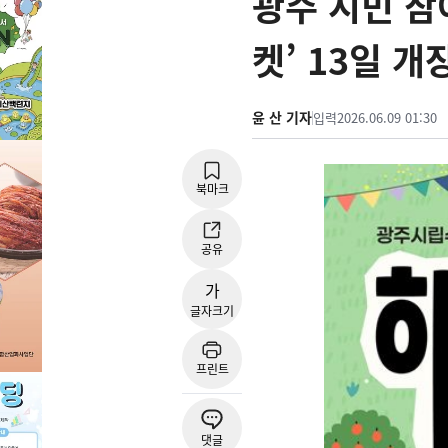
광주 시민 참
켓’ 13일 개
윤 산 기자
입력
2026.06.09 01:30
북마크
공유
가
글자크기
프린트
댓글