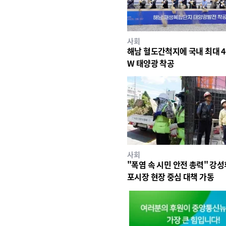
사회
해남 혈도간척지에 국내 최대 4
W 태양광 착공
사회
"폭염 속 시민 안전 총력" 강성
포시장 현장 중심 대책 가동