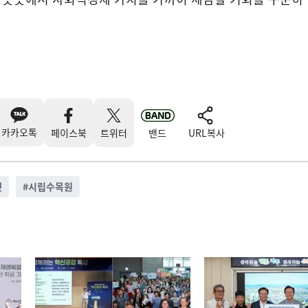
카카오톡
페이스북
트위터
밴드
URL복사
켓
#
시립수목원