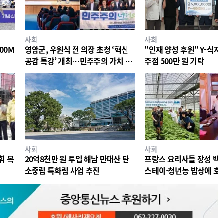
사회
사회
00M
영암군, 우원식 전 의장 초청 ‘혁신
"인재 양성 후원" Y-
공감 특강’ 개최…민주주의 가치 공
주점 500만 원 기탁
유
사회
사회
휘 목
20억8천만 원 투입 해남 만대산 탄
프랑스 요리사들 장성 
소중립 특화림 사업 추진
스테이·청년농 밥상에 