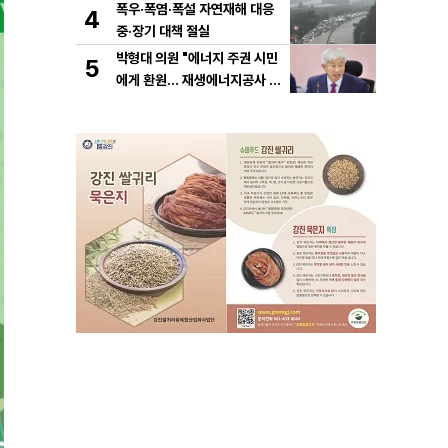
폭우·폭염·폭설 자연재해 대응
4
중·장기 대책 절실
박형대 의원 "에너지 주권 시민
5
에게 환원... 재생에너지공사 서
둘러야"