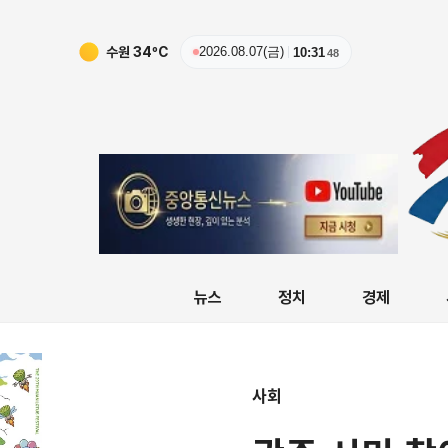
수원
34
ºC
2026.08.07(금)
10:31
49
뉴스
정치
경제
사회