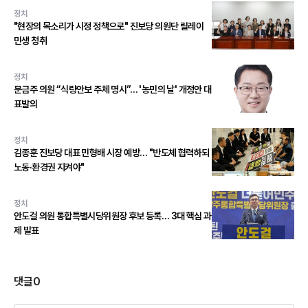
정치
"현장의 목소리가 시정 정책으로" 진보당 의원단 릴레이
민생 청취
정치
문금주 의원 “식량안보 주체 명시”… '농민의 날' 개정안 대
표발의
정치
김종훈 진보당 대표 민형배 시장 예방… "반도체 협력하되
노동·환경권 지켜야"
정치
안도걸 의원 통합특별시당위원장 후보 등록… 3대 핵심 과
제 발표
댓글
0