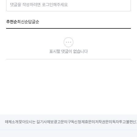
댓글을 작성하려면 로그인해주세요
추천순
최신순
답글순
표시할 댓글이 없습니다
매체소개
찾아오시는 길
기사제보
광고문의
구독신청
제휴문의
저작권문의
독자투고
불편신