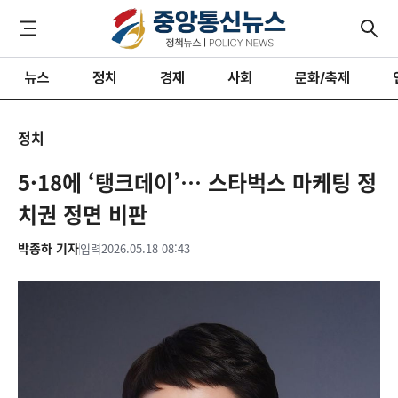
뉴스
정치
경제
사회
문화/축제
정치
5·18에 ‘탱크데이’… 스타벅스 마케팅 정
치권 정면 비판
박종하 기자
입력
2026.05.18 08:43