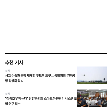
추천 기사
정치
사고 수습과 공항 재개항 투트랙 요구… 통합의회 무안공
항 정상화 압박
정치
"집중호우 막는다" 담양군의회 스마트 하천관리 시스템 도
입 연구 착수.