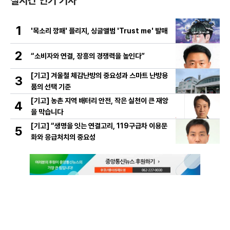
실시간 인기 기사
1
'목소리 깡패' 플리지, 싱글앨범 'Trust me' 발매
2
“소비자와 연결, 장흥의 경쟁력을 높인다”
[기고] 겨울철 체감난방의 중요성과 스마트 난방용
3
품의 선택 기준
[기고] 농촌 지역 배터리 안전, 작은 실천이 큰 재앙
4
을 막습니다
[기고] “생명을 잇는 연결고리, 119구급차 이용문
5
화와 응급처치의 중요성