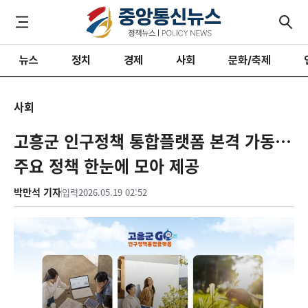
뉴스
정치
경제
사회
문화/축제
사회
고흥군 인구정책 통합플랫폼 본격 가동…
주요 정책 한눈에 모아 제공
박만석 기자
입력
2026.05.19 02:52