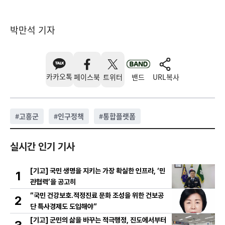
박만석 기자
카카오톡
페이스북
트위터
밴드
URL복사
#
고흥군
#
인구정책
#
통합플랫폼
실시간 인기 기사
[기고] 국민 생명을 지키는 가장 확실한 인프라, ‘민
1
관협력’을 공고히
“국민 건강보호․적정진료 문화 조성을 위한 건보공
2
단 특사경제도 도입해야”
[기고] 군민의 삶을 바꾸는 적극행정, 진도에서부터