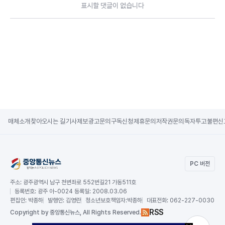
표시할 댓글이 없습니다
매체소개
찾아오시는 길
기사제보
광고문의
구독신청
제휴문의
저작권문의
독자투고
불편신
PC 버전
주소:
광주광역시 남구 천변좌로 552번길21 가동511호
등록번호:
광주 아-0024 등록일: 2008.03.06
편집인:
박종하
발행인:
김영란
청소년보호책임자:
박종하
대표전화:
062-227-0030
RSS
Copy
right by 중앙통신뉴스,
All Rights Reserved.