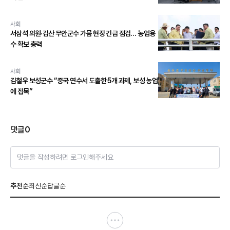
사회
서삼석 의원·김산 무안군수 가뭄 현장 긴급 점검… 농업용
수 확보 총력
사회
김철우 보성군수 “중국 연수서 도출한 5개 과제, 보성 농업
에 접목”
댓글
0
댓글을 작성하려면 로그인해주세요
추천순
최신순
답글순