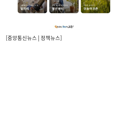
[중앙통신뉴스│정책뉴스]