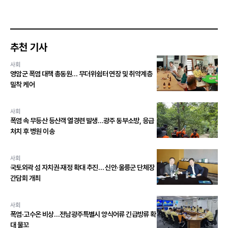
추천 기사
사회
영암군 폭염 대책 총동원… 무더위쉼터 연장 및 취약계층
밀착 케어
사회
폭염 속 무등산 등산객 열경련 발생…광주 동부소방, 응급
처치 후 병원 이송
사회
국토외곽 섬 자치권·재정 확대 추진… 신안·울릉군 단체장
간담회 개최
사회
폭염·고수온 비상…전남광주특별시 양식어류 긴급방류 확
대 물꼬