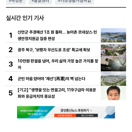
#
곡성군
#
들말센터
#
기초생활거점사업
실시간 인기 기사
신안군 추경예산 1조 원 돌파… 농어촌 르네상스·민
1
생안정지원금 집중 편성
2
광주 북구, '보행자 우선도로 조성' 특교세 확보
10만원 판결을 넘어, 우리 삶의 가장 높은 가치를 찾
3
자
4
군민 마음 얻어야 ‘재선’(再選)의 벽 넘는다
[기고] “생명을 잇는 연결고리, 119구급차 이용문
5
화와 응급처치의 중요성