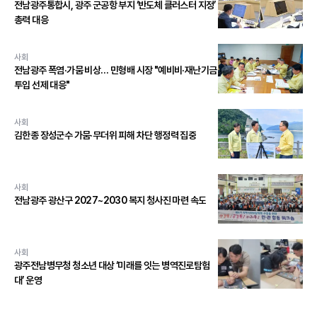
전남광주통합시, 광주 군공항 부지 ‘반도체 클러스터 지정’
총력 대응
사회
전남광주 폭염·가뭄 비상… 민형배 시장 "예비비·재난기금
투입 선제 대응"
사회
김한종 장성군수 가뭄·무더위 피해 차단 행정력 집중
사회
전남광주 광산구 2027~2030 복지 청사진 마련 속도
사회
광주전남병무청 청소년 대상 ‘미래를 잇는 병역진로탐험
대’ 운영