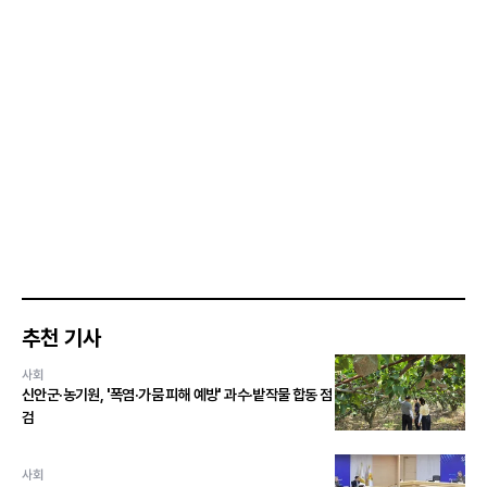
추천 기사
사회
신안군·농기원, '폭염·가뭄 피해 예방' 과수·밭작물 합동 점
검
사회