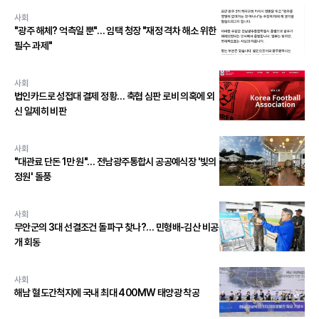
사회
"광주 해체? 억측일 뿐"… 임택 청장 "재정 격차 해소 위한
필수 과제"
사회
법인카드로 성접대 결제 정황… 축협 심판 로비 의혹에 외
신 일제히 비판
사회
"대관료 단돈 1만 원"… 전남광주통합시 공공예식장 '빛의
정원' 돌풍
사회
무안군의 3대 선결조건 돌파구 찾나?… 민형배-김산 비공
개 회동
사회
해남 혈도간척지에 국내 최대 400MW 태양광 착공