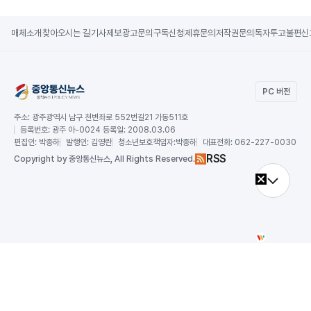
매체소개
찾아오시는 길
기사제보
광고문의
구독신청
제휴문의
저작권문의
독자투고
불편신
PC 버전
주소:
광주광역시 남구 천변좌로 552번길21 가동511호
등록번호:
광주 아-0024 등록일: 2008.03.06
편집인:
박종하
발행인:
김영란
청소년보호책임자:
박종하
대표전화:
062-227-0030
RSS
Copy
right by 중앙통신뉴스,
All Rights Reserved.