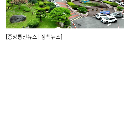
[중앙통신뉴스│정책뉴스]