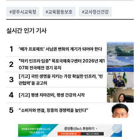
#
광주시교육청
#
교육활동보호
#
교사정신건강
실시간 인기 기사
1
‘메가 프로제트’ 서남권 변화의 계기가 되어야 한다
"하키 인프라 입증" 목포국제축구센터 2026년 제1
2
07회 전국체전 경기 유치
[기고] 국민 생명을 지키는 가장 확실한 인프라, ‘민
3
관협력’을 공고히
4
[기고] 평생 치아관리, 평생 건강의 시작
5
“소비자와 연결, 장흥의 경쟁력을 높인다”