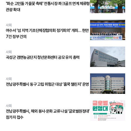
'화순 고인돌 가을꽃 축제' 전통시장·파크골프 연계 체류형
관광 확대
사회
여수서 '섬 지역 기초단체장협의회 정기회의' 개최… 현안
7건 정부 건의
사회
곡성군 겸면농공단지 청년문화센터 공모 유치 총력
사회
전남광주특별시 동구 고립 위험군 대상 ‘홈쿡 챌린지’ 운영
사회
전남광주특별시, 해외 봉사·문화 교류 나설 ‘글로벌원정대’
참가자 접수