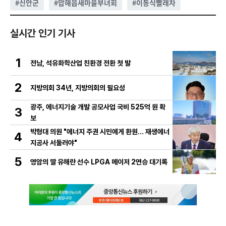
#
신안군
#
압해읍새마을부녀회
#
이동식빨래차
실시간 인기 기사
1
전남, 석유화학산업 친환경 전환 첫 발
2
지방의회 34년, 지방의회의 필요성
광주, 에너지기술 개발 공모사업 국비 525억 원 확
3
보
박형대 의원 "에너지 주권 시민에게 환원... 재생에너
4
지공사 서둘러야"
5
영암의 딸 유해란 선수 LPGA 메이저 2연승 대기록