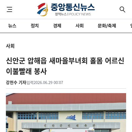
뉴스
정치
경제
사회
문화/축제
사회
신안군 압해읍 새마을부녀회 홀몸 어르신
이불빨래 봉사
강천수 기자
입력
2026.06.29 00:07