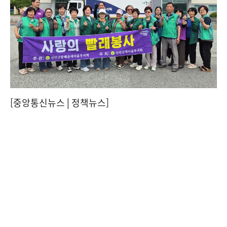
[중앙통신뉴스│정책뉴스]