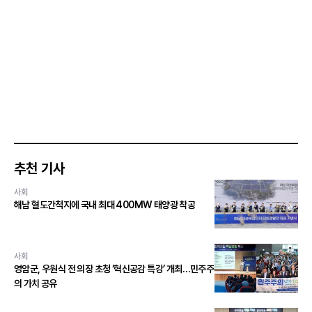
추천 기사
사회
해남 혈도간척지에 국내 최대 400MW 태양광 착공
사회
영암군, 우원식 전 의장 초청 ‘혁신공감 특강’ 개최…민주주
의 가치 공유