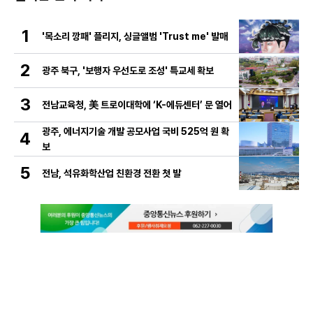
1
'목소리 깡패' 플리지, 싱글앨범 'Trust me' 발매
2
광주 북구, '보행자 우선도로 조성' 특교세 확보
3
전남교육청, 美 트로이대학에 ‘K-에듀센터’ 문 열어
광주, 에너지기술 개발 공모사업 국비 525억 원 확
4
보
5
전남, 석유화학산업 친환경 전환 첫 발