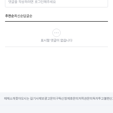
댓글을 작성하려면 로그인해주세요
추천순
최신순
답글순
표시할 댓글이 없습니다
매체소개
찾아오시는 길
기사제보
광고문의
구독신청
제휴문의
저작권문의
독자투고
불편신