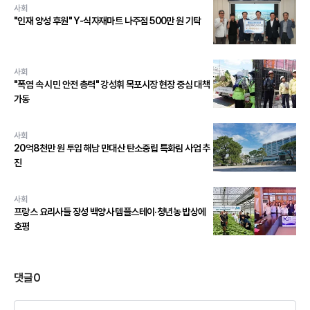
사회
"인재 양성 후원" Y-식자재마트 나주점 500만 원 기탁
사회
"폭염 속 시민 안전 총력" 강성휘 목포시장 현장 중심 대책
가동
사회
20억8천만 원 투입 해남 만대산 탄소중립 특화림 사업 추
진
사회
프랑스 요리사들 장성 백양사 템플스테이·청년농 밥상에
호평
댓글
0