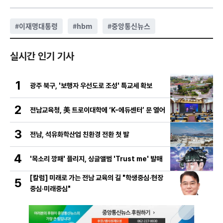
#
이재명대통령
#
hbm
#
중앙통신뉴스
실시간 인기 기사
1
광주 북구, '보행자 우선도로 조성' 특교세 확보
2
전남교육청, 美 트로이대학에 ‘K-에듀센터’ 문 열어
3
전남, 석유화학산업 친환경 전환 첫 발
4
'목소리 깡패' 플리지, 싱글앨범 'Trust me' 발매
[칼럼] 미래로 가는 전남 교육의 길 "학생중심·현장
5
중심·미래중심"