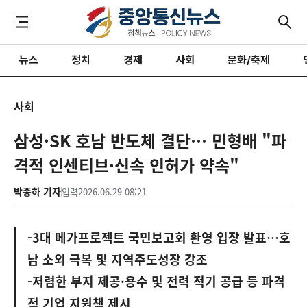
뉴스
정치
경제
사회
문화/축제
사회
삼성·SK 호남 반도체 결단… 민형배 "파
격적 인센티브·신속 인허가 약속"
박종하 기자
입력
2026.06.29 08:21
-3대 메가프로젝트 국민보고회 환영 입장 발표…호
남 소외 극복 및 지역주도성장 강조
-저렴한 부지 제공·용수 및 전력 적기 공급 등 파격
적 기업 지원책 제시