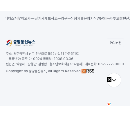
매체소개
찾아오시는 길
기사제보
광고문의
구독신청
제휴문의
저작권문의
독자투고
불편신
PC 버전
주소:
광주광역시 남구 천변좌로 552번길21 가동511호
등록번호:
광주 아-0024 등록일: 2008.03.06
편집인:
박종하
발행인:
김영란
청소년보호책임자:
박종하
대표전화:
062-227-0030
RSS
Copy
right by 중앙통신뉴스,
All Rights Reserved.