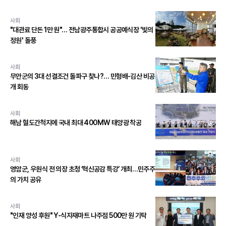
사회
"대관료 단돈 1만 원"… 전남광주통합시 공공예식장 '빛의
정원' 돌풍
사회
무안군의 3대 선결조건 돌파구 찾나?… 민형배-김산 비공
개 회동
사회
해남 혈도간척지에 국내 최대 400MW 태양광 착공
사회
영암군, 우원식 전 의장 초청 ‘혁신공감 특강’ 개최…민주주
의 가치 공유
사회
"인재 양성 후원" Y-식자재마트 나주점 500만 원 기탁