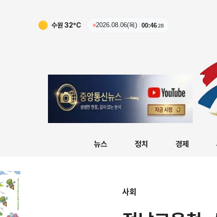
수원
32
ºC
2026.08.06(목)
00:46
30
뉴스
정치
경제
사회