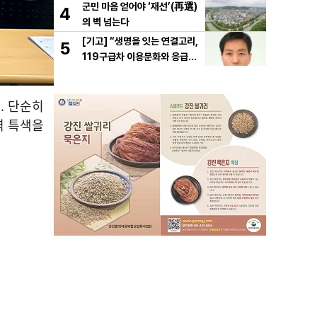
군민 마음 얻어야 ‘재선’(再選)
4
의 벽 넘는다
[기고] “생명을 잇는 연결고리,
5
119구급차 이용문화와 응급처
치의 중요성
. 단순히
역 특색을