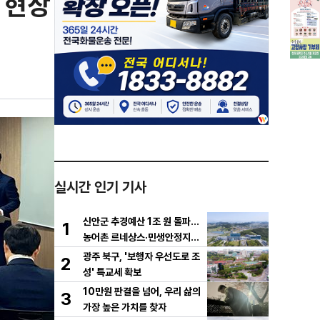
 현장
실시간 인기 기사
신안군 추경예산 1조 원 돌파…
1
농어촌 르네상스·민생안정지원
금 집중 편성
광주 북구, '보행자 우선도로 조
2
성' 특교세 확보
10만원 판결을 넘어, 우리 삶의
3
가장 높은 가치를 찾자