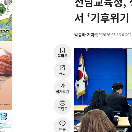
전남교육청,
서 ‘기후위기
박종하 기자
입력
2026.03.16 01:04
북마크
공유
가
글자크기
프린트
댓글