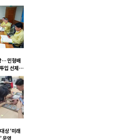
상… 민형배
 투입 선제
대상 ‘미래
’ 운영