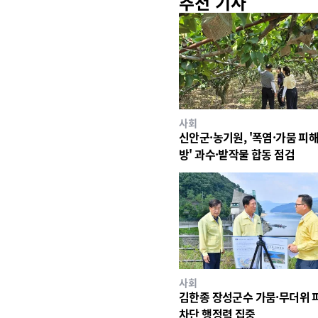
추천 기사
사회
신안군·농기원, '폭염·가뭄 피해
방' 과수·밭작물 합동 점검
사회
김한종 장성군수 가뭄·무더위 
차단 행정력 집중