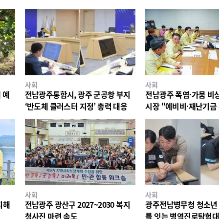
사회
사회
 예
전남광주통합시, 광주 군공항 부지
전남광주 폭염·가뭄 비
‘반도체 클러스터 지정’ 총력 대응
시장 "예비비·재난기금
대응"
사회
사회
피해
전남광주 광산구 2027~2030 복지
광주전남병무청 청소년 
청사진 마련 속도
를 잇는 병역진로탐험대