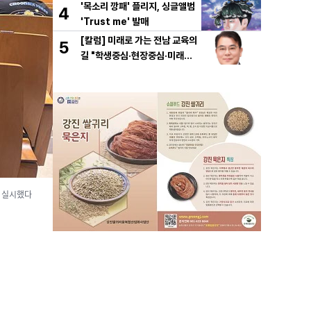
'목소리 깡패' 플리지, 싱글앨범
4
'Trust me' 발매
[칼럼] 미래로 가는 전남 교육의
5
길 "학생중심·현장중심·미래중
심"
를 실시했다