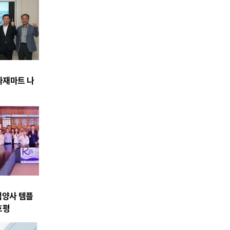
식자재마트 나
백양사 템플
호평