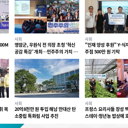
사회
사회
00M
영암군, 우원식 전 의장 초청 ‘혁신
"인재 양성 후원" Y-
공감 특강’ 개최…민주주의 가치 공
주점 500만 원 기탁
유
사회
사회
휘 목
20억8천만 원 투입 해남 만대산 탄
프랑스 요리사들 장성 
소중립 특화림 사업 추진
스테이·청년농 밥상에 