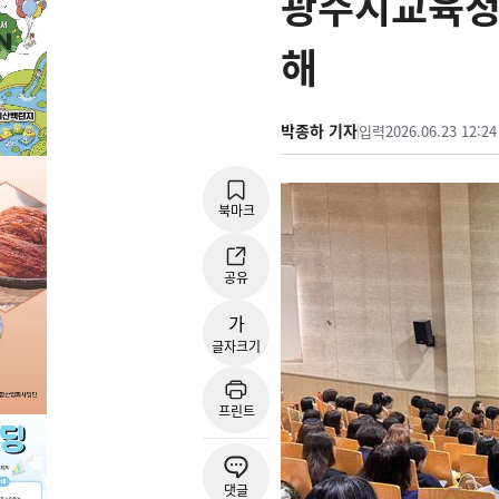
광주시교육청 
해
박종하 기자
입력
2026.06.23 12:24
북마크
공유
가
글자크기
프린트
댓글