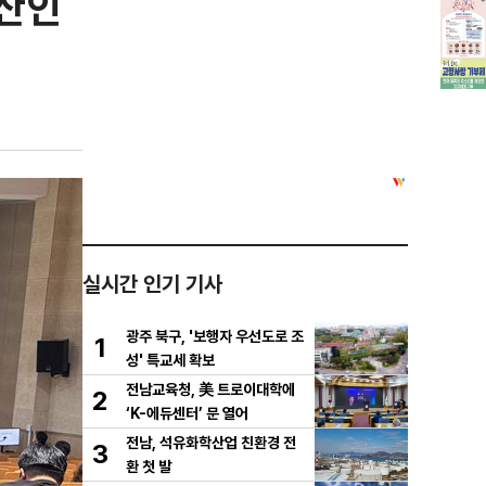
인산인
실시간 인기 기사
광주 북구, '보행자 우선도로 조
1
성' 특교세 확보
전남교육청, 美 트로이대학에
2
‘K-에듀센터’ 문 열어
전남, 석유화학산업 친환경 전
3
환 첫 발