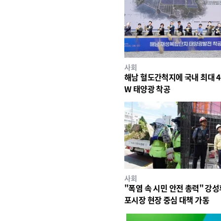
사회
해남 혈도간척지에 국내 최대 4
W 태양광 착공
사회
"폭염 속 시민 안전 총력" 강성
포시장 현장 중심 대책 가동