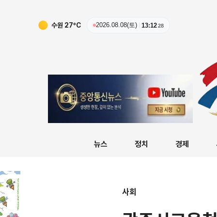
수원
27
ºC
2026.08.08(토)
13:12
29
뉴스
정치
경제
사회