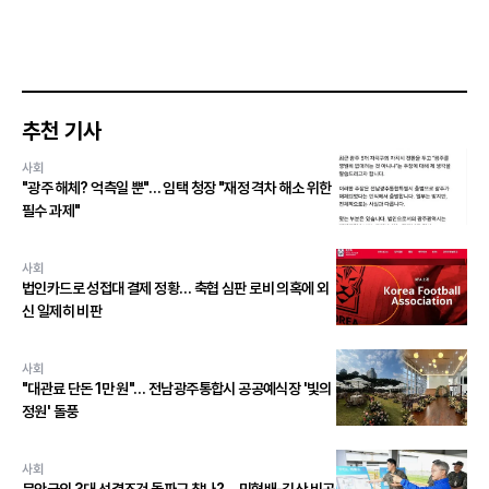
추천 기사
사회
"광주 해체? 억측일 뿐"… 임택 청장 "재정 격차 해소 위한
필수 과제"
사회
법인카드로 성접대 결제 정황… 축협 심판 로비 의혹에 외
신 일제히 비판
사회
"대관료 단돈 1만 원"… 전남광주통합시 공공예식장 '빛의
정원' 돌풍
사회