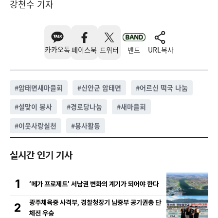
강천수 기자
카카오톡
페이스북
트위터
밴드
URL복사
#
암태면새마을회
#
신안군 암태면
#
어르신 떡국 나눔
#
설맞이 봉사
#
경로당나눔
#
새마을회
#
이웃사랑실천
#
봉사활동
실시간 인기 기사
1
‘메가 프로제트’ 서남권 변화의 계기가 되어야 한다
광주체육중 사격부, 경찰청장기 남중부 공기권총 단
2
체전 우승