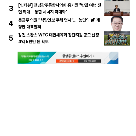
[인터뷰] 전남광주통합시의회 홍기월 "반값 여행 전
3
면 확대… 통합 시너지 극대화"
문금주 의원 “식량안보 주체 명시”… '농민의 날' 개
4
정안 대표발의
강진 스완스 WFC 대한체육회 창단지원 공모 선정
5
4억 5천만 원 확보