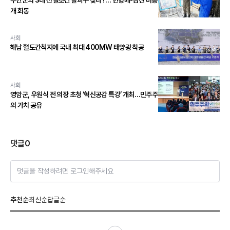
무안군의 3대 선결조건 돌파구 찾나?… 민형배-김산 비공
개 회동
사회
해남 혈도간척지에 국내 최대 400MW 태양광 착공
사회
영암군, 우원식 전 의장 초청 ‘혁신공감 특강’ 개최…민주주
의 가치 공유
댓글
0
댓글을 작성하려면 로그인해주세요
추천순
최신순
답글순