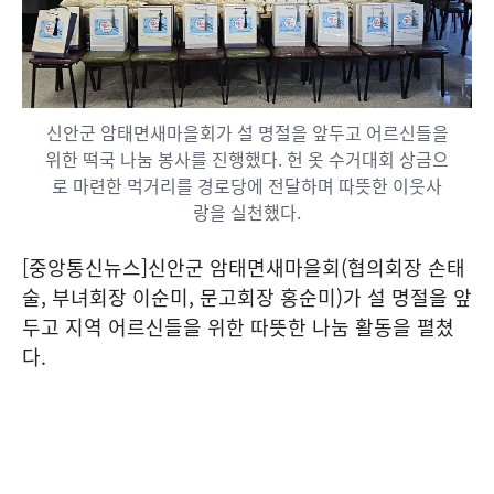
신안군 암태면새마을회가 설 명절을 앞두고 어르신들을
위한 떡국 나눔 봉사를 진행했다. 헌 옷 수거대회 상금으
로 마련한 먹거리를 경로당에 전달하며 따뜻한 이웃사
랑을 실천했다.
[중앙통신뉴스]신안군 암태면새마을회(협의회장 손태
술, 부녀회장 이순미, 문고회장 홍순미)가 설 명절을 앞
두고 지역 어르신들을 위한 따뜻한 나눔 활동을 펼쳤
다.