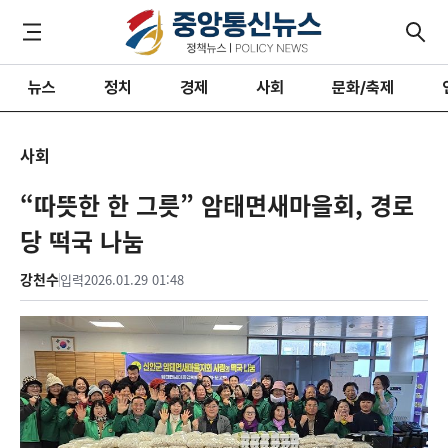
뉴스
정치
경제
사회
문화/축제
사회
“따뜻한 한 그릇” 암태면새마을회, 경로
당 떡국 나눔
강천수
입력
2026.01.29 01:48