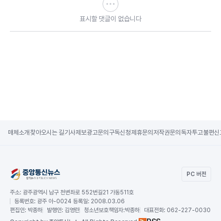
표시할 댓글이 없습니다
매체소개
찾아오시는 길
기사제보
광고문의
구독신청
제휴문의
저작권문의
독자투고
불편신
PC 버전
주소:
광주광역시 남구 천변좌로 552번길21 가동511호
등록번호:
광주 아-0024 등록일: 2008.03.06
편집인:
박종하
발행인:
김영란
청소년보호책임자:
박종하
대표전화:
062-227-0030