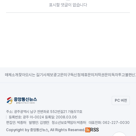
표시할 댓글이 없습니다
매체소개
찾아오시는 길
기사제보
광고문의
구독신청
제휴문의
저작권문의
독자투고
불편신
PC 버전
주소:
광주광역시 남구 천변좌로 552번길21 가동511호
등록번호:
광주 아-0024 등록일: 2008.03.06
편집인:
박종하
발행인:
김영란
청소년보호책임자:
박종하
대표전화:
062-227-0030
RSS
Copy
right by 중앙통신뉴스,
All Rights Reserved.