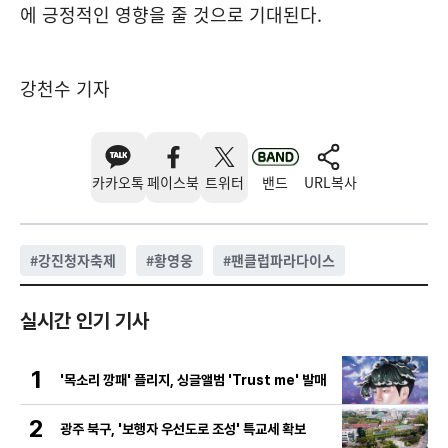
에 긍정적인 영향을 줄 것으로 기대된다.
강천수 기자
카카오톡
페이스북
트위터
밴드
URL복사
#
강진청자축제
#
황영웅
#
팬클럽파라다이스
실시간 인기 기사
1
'목소리 깡패' 플리지, 싱글앨범 'Trust me' 발매
2
광주 북구, '보행자 우선도로 조성' 특교세 확보