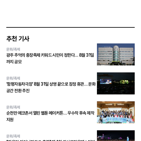
추천 기사
문화/축제
광주 추억의 충장축제 키워드 시민이 정한다… 8월 31일
까지 공모
문화/축제
‘함평자동차극장’ 8월 31일 상영 끝으로 잠정 휴관… 문화
공간 전환 추진
문화/축제
순천만 에코촌서 열린 웹툰 메이커톤… 우수작 후속 제작
지원
문화/축제