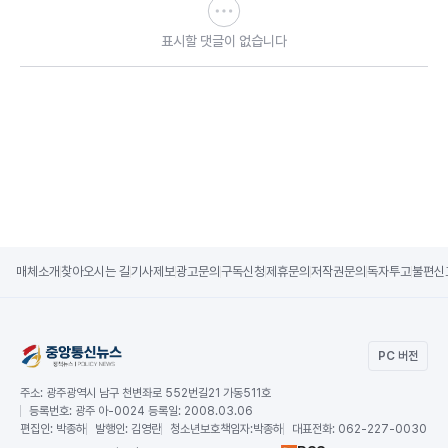
표시할 댓글이 없습니다
매체소개
찾아오시는 길
기사제보
광고문의
구독신청
제휴문의
저작권문의
독자투고
불편신
PC 버전
주소:
광주광역시 남구 천변좌로 552번길21 가동511호
등록번호:
광주 아-0024 등록일: 2008.03.06
편집인:
박종하
발행인:
김영란
청소년보호책임자:
박종하
대표전화:
062-227-0030