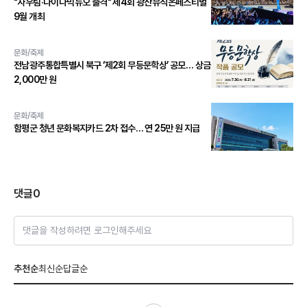
"자우림·다이나믹듀오 출격" 제4회 광산뮤직온페스티벌
9월 개최
문화/축제
전남광주통합특별시 북구 ‘제2회 무등문학상’ 공모… 상금
2,000만 원
문화/축제
함평군 청년 문화복지카드 2차 접수… 연 25만 원 지급
댓글
0
댓글을 작성하려면 로그인해주세요
추천순
최신순
답글순