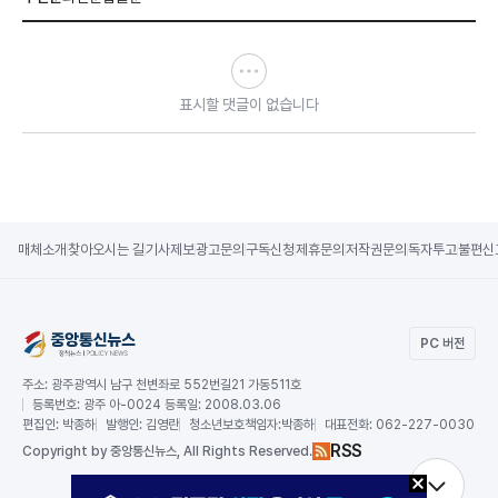
표시할 댓글이 없습니다
매체소개
찾아오시는 길
기사제보
광고문의
구독신청
제휴문의
저작권문의
독자투고
불편신
PC 버전
주소:
광주광역시 남구 천변좌로 552번길21 가동511호
등록번호:
광주 아-0024 등록일: 2008.03.06
편집인:
박종하
발행인:
김영란
청소년보호책임자:
박종하
대표전화:
062-227-0030
RSS
Copy
right by 중앙통신뉴스,
All Rights Reserved.