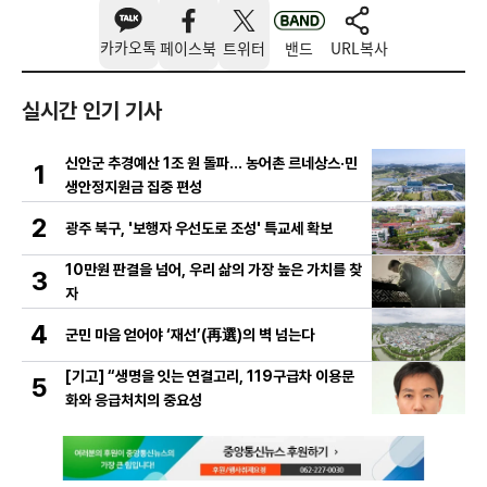
카카오톡
페이스북
트위터
밴드
URL복사
실시간 인기 기사
신안군 추경예산 1조 원 돌파… 농어촌 르네상스·민
1
생안정지원금 집중 편성
2
광주 북구, '보행자 우선도로 조성' 특교세 확보
10만원 판결을 넘어, 우리 삶의 가장 높은 가치를 찾
3
자
4
군민 마음 얻어야 ‘재선’(再選)의 벽 넘는다
[기고] “생명을 잇는 연결고리, 119구급차 이용문
5
화와 응급처치의 중요성